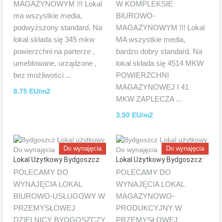
MAGAZYNOWYM !!! Lokal
W KOMPLEKSIE
ma wszystkie media,
BIUROWO-
podwyższony standard. Na
MAGAZYNOWYM !!! Lokal
lokal składa się 345 mkw
MA wszystkie media,
powierzchni na parterze ,
bardzo dobry standard. Na
umeblowane, urządzone ,
lokal składa się 4514 MKW
bez możliwości ...
POWIERZCHNI
MAGAZYNOWEJ I 41
8.75 EU/m2
MKW ZAPLECZA ...
3.50 EU/m2
Do wynajęcia
Do wynajęcia
Lokal Użytkowy Bydgoszcz
Lokal Użytkowy Bydgoszcz
POLECAMY DO
POLECAMY DO
WYNAJĘCIA LOKAL
WYNAJĘCIA LOKAL
BIUROWO-USŁUGOWY W
MAGAZYNOWO-
PRZEMYSŁOWEJ
PRODUKCYJNY W
DZIELNICY BYDGOSZCZY
PRZEMYSŁOWEJ