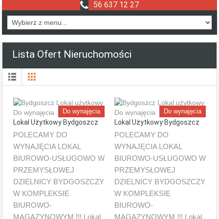
56 637 12 27
Lista Ofert Nieruchomości
Do wynajęcia
Do wynajęcia
Lokal Użytkowy Bydgoszcz
Lokal Użytkowy Bydgoszcz
POLECAMY DO
POLECAMY DO
WYNAJĘCIA LOKAL
WYNAJĘCIA LOKAL
BIUROWO-USŁUGOWO W
BIUROWO-USŁUGOWO W
PRZEMYSŁOWEJ
PRZEMYSŁOWEJ
DZIELNICY BYDGOSZCZY
DZIELNICY BYDGOSZCZY
W KOMPLEKSIE
W KOMPLEKSIE
BIUROWO-
BIUROWO-
MAGAZYNOWYM !!! Lokal
MAGAZYNOWYM !!! Lokal