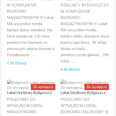
W KOMPLEKSIE
DZIELNICY BYDGOSZCZY
BIUROWO-
W KOMPLEKSIE
MAGAZYNOWYM !!! Lokal
BIUROWO-
MA wszystkie media,
MAGAZYNOWYM !!! Lokal
bardzo dobry standard. Na
MA wszystkie media,
lokal składa się 130 mkw
bardzo dobry standard, duża
powierzchni biurowej na
brama wjazdowa . W skład
pierwszym piętrze biurowca.
lokalu wchodzi ,
Dodatkowym ...
pomieszczenie główne - 249
mkw, ...
7.50 EU/m2
6.50 EU/m2
Do wynajęcia
Do wynajęcia
Lokal Użytkowy Bydgoszcz
Lokal Użytkowy Bydgoszcz
POLECAMY DO
POLECAMY DO
WYNAJĘCIA LOKAL
WYNAJĘCIA LOKAL
MAGAZYNOWO-
BIUROWO-USŁUGOWY W