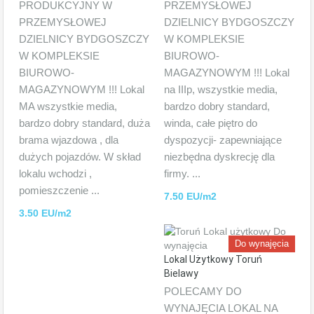
PRODUKCYJNY W
PRZEMYSŁOWEJ
PRZEMYSŁOWEJ
DZIELNICY BYDGOSZCZY
DZIELNICY BYDGOSZCZY
W KOMPLEKSIE
W KOMPLEKSIE
BIUROWO-
BIUROWO-
MAGAZYNOWYM !!! Lokal
MAGAZYNOWYM !!! Lokal
na IIIp, wszystkie media,
MA wszystkie media,
bardzo dobry standard,
bardzo dobry standard, duża
winda, całe piętro do
brama wjazdowa , dla
dyspozycji- zapewniające
dużych pojazdów. W skład
niezbędna dyskrecję dla
lokalu wchodzi ,
firmy. ...
pomieszczenie ...
7.50 EU/m2
3.50 EU/m2
Do wynajęcia
Lokal Użytkowy Toruń
Bielawy
POLECAMY DO
WYNAJĘCIA LOKAL NA