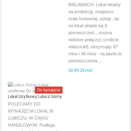
BIELAWACH. Lokal idealny
na produkcję, magazyn,
mała hurtownię, usługi , itp.
na lokal składa się 8
pomieszczeń, , można
niektóre połączyć (zrobi to
właściciel), otrzymując 87
mkw i 48 mkw - na planie to
pomieszczenia ...
22.00 ZŁ/m2
Do wynajęcia
Lokal Użytkowy Lubicz Górny
POLECAMY DO
WYNAJĘCIA LOKAL W
LUBICZU, W CIĄGU
HANDLOWYM. Podłoga