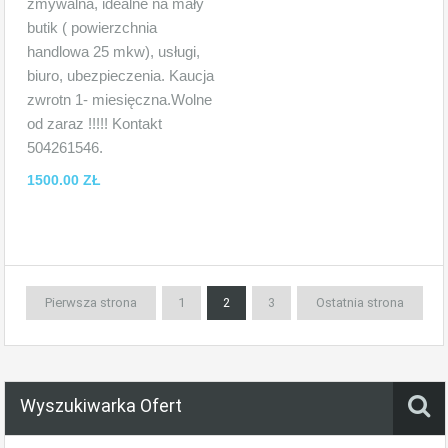
zmywalna, idealne na mały
butik ( powierzchnia
handlowa 25 mkw), usługi,
biuro, ubezpieczenia. Kaucja
zwrotn 1- miesięczna.Wolne
od zaraz !!!!! Kontakt
504261546.
1500.00 ZŁ
Pierwsza strona
1
2
3
Ostatnia strona
Wyszukiwarka Ofert