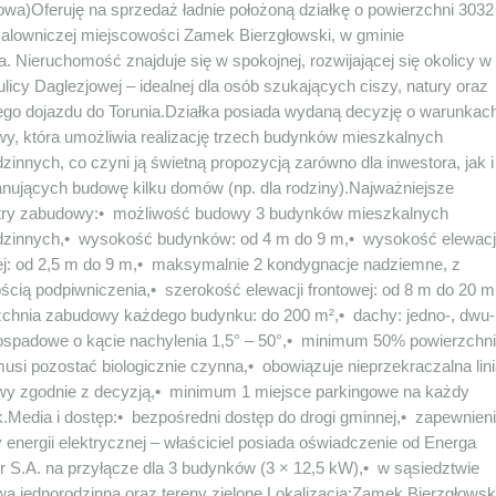
owa)Oferuję na sprzedaż ładnie położoną działkę o powierzchni 3032
alowniczej miejscowości Zamek Bierzgłowski, w gminie
a. Nieruchomość znajduje się w spokojnej, rozwijającej się okolicy w
ulicy Daglezjowej – idealnej dla osób szukających ciszy, natury oraz
go dojazdu do Torunia.Działka posiada wydaną decyzję o warunkac
y, która umożliwia realizację trzech budynków mieszkalnych
zinnych, co czyni ją świetną propozycją zarówno dla inwestora, jak i
anujących budowę kilku domów (np. dla rodziny).Najważniejsze
ry zabudowy:•⁠ ⁠możliwość budowy 3 budynków mieszkalnych
dzinnych,•⁠ ⁠wysokość budynków: od 4 m do 9 m,•⁠ ⁠wysokość elewacj
ej: od 2,5 m do 9 m,•⁠ ⁠maksymalnie 2 kondygnacje nadziemne, z
cią podpiwniczenia,•⁠ ⁠szerokość elewacji frontowej: od 8 m do 20 m,
zchnia zabudowy każdego budynku: do 200 m²,•⁠ ⁠dachy: jedno-, dwu-
lospadowe o kącie nachylenia 1,5° – 50°,•⁠ ⁠minimum 50% powierzchni
musi pozostać biologicznie czynna,•⁠ ⁠obowiązuje nieprzekraczalna lin
y zgodnie z decyzją,•⁠ ⁠minimum 1 miejsce parkingowe na każdy
Media i dostęp:•⁠ ⁠bezpośredni dostęp do drogi gminnej,•⁠ ⁠zapewnien
 energii elektrycznej – właściciel posiada oświadczenie od Energa
r S.A. na przyłącze dla 3 budynków (3 × 12,5 kW),•⁠ ⁠w sąsiedztwie
a jednorodzinna oraz tereny zielone.Lokalizacja:Zamek Bierzgłowsk