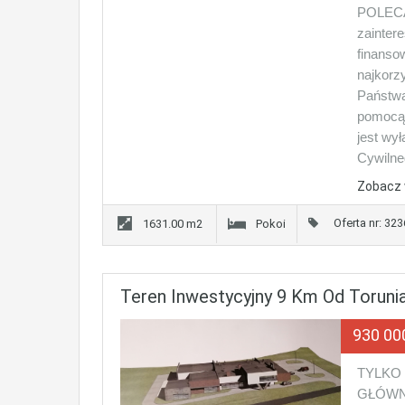
POLECAM
zainter
finanso
najkorz
Państwa
pomocą 
jest wył
Cywiln
Zobacz 
Oferta nr: 32
1631.00 m2
Pokoi
Teren Inwestycyjny 9 Km Od Toruni
930 00
TYLKO 
GŁÓWN