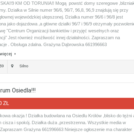
KA!!9 KM OD TORUNIA!! Mogą powstć domy szeregowe ,blizniak
irmy. Działka w Silnie numer 96/6, 96/7, 96,8, 96,9 znajdują się przy
głownej wojewódzkiej ulepszonej. Działka numer 96/6 i 96/8 jest
ona jako dojazdowa ,a główne działki 96/7 i 96/9 otrzymały pozwoleni
wę "Centrum Organizacji bankietów i przyjęć weselnych oraz
ncji" Jest również możliwość innej działalności. Zapraszam na
acje . Obsługa zdalna. Grażyna Dąbrowska 661996663
więcej
359
Silno
rum Osiedla!!!
0 ZŁ
tkowa okazja ! Działka budowlana na Osiedlu Królów ,blisko do tężni 
 cisza i spokój. Działka duża ,przestrzenna. Wszystkie media w
 Zapraszam Grażyna 661996663 Niniejsze ogłoszenie ma charakter