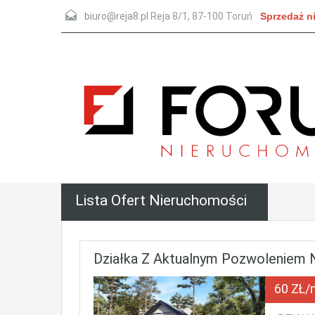
biuro@reja8.pl
Reja 8/1
,
87-100
Toruń
Sprzedaż n
Lista Ofert Nieruchomości
Działka Z Aktualnym Pozwoleniem
60 ZŁ/