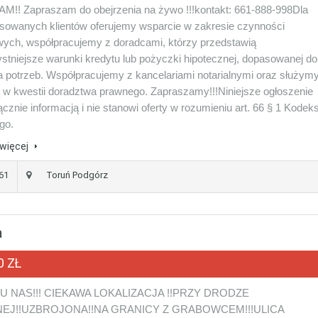
!! Zapraszam do obejrzenia na żywo !!!kontakt: 661-888-998Dla
esowanych klientów oferujemy wsparcie w zakresie czynności
wych, współpracujemy z doradcami, którzy przedstawią
ystniejsze warunki kredytu lub pożyczki hipotecznej, dopasowanej do
 potrzeb. Współpracujemy z kancelariami notarialnymi oraz służym
w kwestii doradztwa prawnego. Zapraszamy!!!Niniejsze ogłoszenie
ącznie informacją i nie stanowi oferty w rozumieniu art. 66 § 1 Kodek
ego.
więcej
361
Toruń Podgórz
a
0 ZŁ
U NAS!!! CIEKAWA LOKALIZACJA !!PRZY DRODZE
EJ!!UZBROJONA!!NA GRANICY Z GRABOWCEM!!!ULICA