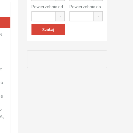
Powierzchnia od
Powierzchnia do
NI
le
 o
ze
ż
A,