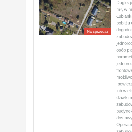
Daglezj
m², w m
Łubiank
pobliżu 
dogodne
Na sprzedaż
zabudow
jednorod
osób pl
paramet
jednoro
frontow
możliwoś
⁠powier
lub wie
działki 
zabudow
budynek.
dostawy
Operato
zabudow