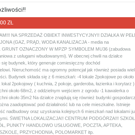
żliwości!!
000 ZŁ
M!!! NA SPRZEDAŻ OBIEKT INWESTYCYJNY!! DZIAŁKA W PEŁ
ONA (GAZ, PRĄD, WODA KANALIZACJA - media na
e). GRUNT OZNACZONY W MPZP SYMBOLEM MU36 (zabudowa
niowa z usługami wbudowanymi). W obecnej chwili na działce
e się budynek, który generuje comiesięczny dochód
ielowi. Nieruchomość ma ogromny potencjał jak również posiada wie
ści. Budynek składa się z 6 mieszkań: -4 lokale 2pokojowe po około
lokal 2pokojowy ( kuchnia, 2 pokoje, garderoba, łazienka i korytarz )
chni około 68m2, z oddzielnym wejściem z ogrodu -1 kawalerka o
chni około 35m2 Na działce znajdują się również budynki gospodarc
ożna zaadoptować pod działalność lub na cele mieszkalne. Istnieje
ść nadbudowy oraz uzyskania kolejnych 6 mieszkań nad lokalami ju
jącymi. ŚWIETNA LOKALIZACJA!! CENTRUM PODGÓRZA!!! SZKOŁ
ÓŁ, PUNKTY HANDLOWO USŁUGOWE, POCZTA, APTEKA,
SZKOLE, PRZYCHODNIA, POLOMARKET itp.