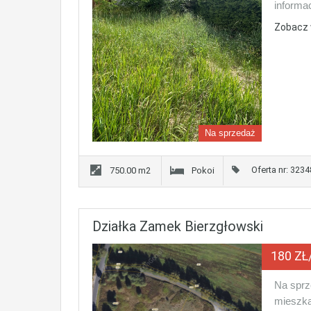
informac
Zobacz 
Na sprzedaż
Oferta nr: 3234
750.00 m2
Pokoi
Działka Zamek Bierzgłowski
180 ZŁ
Na sprz
mieszka