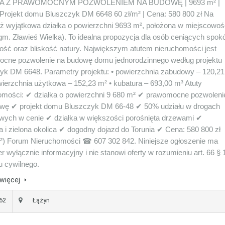
KA Z PRAWOMOCNYM POZWOLENIEM NA BUDOWĘ | 9693 m² |
rojekt domu Bluszczyk DM 6648 60 zł/m² | Cena: 580 800 zł Na
ż wyjątkowa działka o powierzchni 9693 m², położona w miejscowoś
gm. Zławieś Wielka). To idealna propozycja dla osób ceniących spokó
ość oraz bliskość natury. Największym atutem nieruchomości jest
cne pozwolenie na budowę domu jednorodzinnego według projektu
yk DM 6648. Parametry projektu: • powierzchnia zabudowy – 120,21
wierzchnia użytkowa – 152,23 m² • kubatura – 693,00 m³ Atuty
omości: ✔ działka o powierzchni 9 680 m² ✔ prawomocne pozwoleni
wę ✔ projekt domu Bluszczyk DM 66-48 ✔ 50% udziału w drogach
wych w cenie ✔ działka w większości porośnięta drzewami ✔
a i zielona okolica ✔ dogodny dojazd do Torunia ✔ Cena: 580 800 zł
m²) Forum Nieruchomości ☎ 607 302 842. Niniejsze ogłoszenie ma
r wyłącznie informacyjny i nie stanowi oferty w rozumieniu art. 66 § 
 cywilnego.
więcej
362
Łążyn