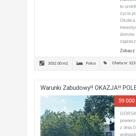
to urok
życia p
Okolica
inwesty
domów j
zaprasz
Zobacz 
Oferta nr: 32
3032.00 m2
Pokoi
Warunki Zabudowy!! OKAZJA!! POL
59 000
GÓRSK!
powierz
z dnia 
wolnost