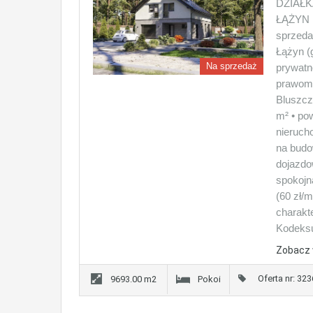
DZIAŁ
ŁĄŻYN P
sprzeda
Łążyn (
Na sprzedaż
prywatn
prawomo
Bluszcz
m² • po
nieruch
na budo
dojazdo
spokojn
(60 zł/
charakte
Kodeksu
Zobacz 
Oferta nr: 32
9693.00 m2
Pokoi