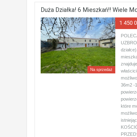
Duża Działka! 6 Mieszkań!! Wiele Mo
1 450 
POLECA
UZBROJ
działc
mieszka
znajduj
Na sprzedaż
właścic
możliwo
36m2 -1 
powierz
powierz
które m
możliwo
istnie
KOŚCI
PRZED