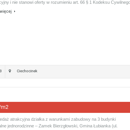
yjny i nie stanowi oferty w rozumieniu art. 66 § 1 Kodeksu Cywilneg
więcej
8
Ciechocinek
/m2
edaż atrakcyjna działka z warunkami zabudowy na 3 budynki
lne jednorodzinne – Zamek Bierzgłowski, Gmina Łubianka (ul.