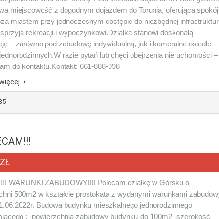
liwa miejscowość z dogodnym dojazdem do Torunia, oferująca spokój
oza miastem przy jednoczesnym dostępie do niezbędnej infrastruktur
 sprzyja rekreacji i wypoczynkowi.Działka stanowi doskonałą
cję – zarówno pod zabudowę indywidualną, jak i kameralne osiedle
ednorodzinnych.W razie pytań lub chęci obejrzenia nieruchomości –
am do kontaktu.Kontakt: 661-888-998
więcej
335
ECAM!!!
 ZŁ
!! WARUNKI ZABUDOWY!!!! Polecam działkę w Górsku o
chni 500m2 w kształcie prostokąta z wydanymi warunkami zabudow
01.06.2022r. Budowa budynku mieszkalnego jednorodzinnego
ojącego : -powierzchnia zabudowy budynku-do 100m2 -szerokość