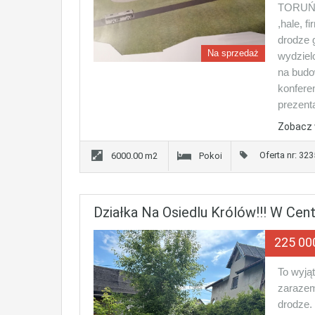
TORUŃS
,hale, f
drodze 
Na sprzedaż
wydziel
na budo
konfere
prezent
Zobacz 
Oferta nr: 32
6000.00 m2
Pokoi
Działka Na Osiedlu Królów!!! W Cent
225 00
To wyją
zarazem
drodze.