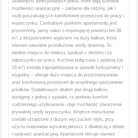
ustawnych, funkcjonalnych pokoi, które dają szerokie
możliwości aranżacyjne – zarówno dla rodziny, jak i
osób poszukujących komfortowej przestrzeni do pracy i
wypoczynku. Centralnym punktem apartamentu jest
przestronny, jasny salon o imponującej powierzchni 38
m², z bezpośrednim wyjściem na duży balkon, który
stanowi naturalne przedłużenie strefy dziennej. To
idealne miejsce do relaksu, spotkań z bliskimi czy
odpoczynku po pracy. Kuchnia połączona z jadalnią (ok.
18 m²) została zaprojektowana w sposób funkcjonalny i
wygodny – oferuje dużo miejsca do przechowywania
oraz komfortową przestrzeń do wspólnego spożywania
posiłków. Dodatkowym atutem jest drugi balkon,
dostępny z jednej z sypialni, co podnosi komfort
codziennego użytkowania i daje możliwość stworzenia
prywatnej strefy wypoczynku. Wnętrze mieszkania
zostało urządzone z dużym wyczuciem stylu, przy
użyciu materiałów wysokiej jakości, z dbałością o detale
i spójność aranżacyjną. Apartament oferuje również