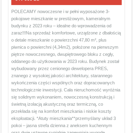
POLECAMY nowoczesne i w pełni wyposażone 3-
pokojowe mieszkanie w prestiżowym, kameralnym
budynku z 2023 roku – idealne do wprowadzenia od
zaraz!!!Na sprzedaż komfortowe, urządzone z dbałością
o detale mieszkanie o powierzchni 47,80 m², plus
piwnica o powierchni (4,34m2), położone na pierwszym
piętrze nowoczesnego, dwupiętrowego bloku z cegły,
oddanego do użytkowania w 2023 roku. Budynek został
wybudowany przez cenionego dewelopera PRES,
znanego z wysokiej jakości architektury, starannego
wykończenia części wspólnych oraz dopracowanych
technologicznie inwestycji. Cała nieruchomość wyróżnia
się solidnym wykonaniem, nowoczesną konstrukcją i
świetną izolacją akustyczną oraz termiczną, co
przekłada się na komfort mieszkania i niskie koszty
eksploatacji. *Atuty mieszkania**przemyślany układ 3
pokoi – jasna strefa dzienna z aneksem kuchennym
oraz dwie ustawne sypialnie zapewniają wygodę