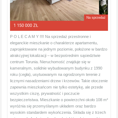
Na sprzedaż
1 150 000 ZŁ
P O L E C A M Y !!!! Na sprzedaż przestronne i
eleganckie mieszkanie o charakterze apartamentu,
zaprojektowane na jednym poziomie, położone w bardzo
atrakcyjnej lokalizacji – w bezpośrednim sąsiedztwie
centrum Torunia. Nieruchomość znajduje się w
kameralnym, solidnie wybudowanym budynku z 1990
roku (cegła), usytuowanym na ogrodzonym terenie z
licznymi nasadzeniami drzew i krzewów. Takie otoczenie
zapewnia mieszkańcom nie tylko estetykę, ale przede
wszystkim ciszę, prywatność i poczucie
bezpieczeństwa. Mieszkanie o powierzchni około 108 m²
wyróżnia się przemyślanym układem oraz bardzo
wysokim standardem wykończenia. Składa się z trzech