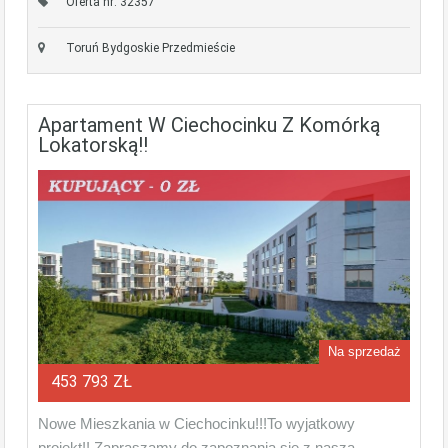
Oferta nr: 32357
Toruń Bydgoskie Przedmieście
Apartament W Ciechocinku Z Komórką
Lokatorską!!
Na sprzedaż
453 793 ZŁ
Nowe Mieszkania w Ciechocinku!!!To wyjatkowy
projekt!! Zapraszamy do zapoznania się z naszą