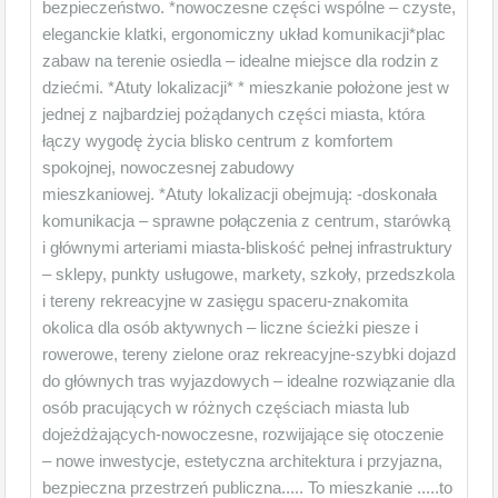
bezpieczeństwo. *nowoczesne części wspólne – czyste,
eleganckie klatki, ergonomiczny układ komunikacji*plac
zabaw na terenie osiedla – idealne miejsce dla rodzin z
dziećmi. *Atuty lokalizacji* * mieszkanie położone jest w
jednej z najbardziej pożądanych części miasta, która
łączy wygodę życia blisko centrum z komfortem
spokojnej, nowoczesnej zabudowy
mieszkaniowej. *Atuty lokalizacji obejmują: -doskonała
komunikacja – sprawne połączenia z centrum, starówką
i głównymi arteriami miasta-bliskość pełnej infrastruktury
– sklepy, punkty usługowe, markety, szkoły, przedszkola
i tereny rekreacyjne w zasięgu spaceru-znakomita
okolica dla osób aktywnych – liczne ścieżki piesze i
rowerowe, tereny zielone oraz rekreacyjne-szybki dojazd
do głównych tras wyjazdowych – idealne rozwiązanie dla
osób pracujących w różnych częściach miasta lub
dojeżdżających-nowoczesne, rozwijające się otoczenie
– nowe inwestycje, estetyczna architektura i przyjazna,
bezpieczna przestrzeń publiczna..... To mieszkanie .....to