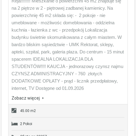
Reja!!!!!!!! Mieszkanie o powierzchni 45 m2 znajduje się
na 2 piętrze w 2 - piętrowej zadbanej kamienicy. Na
powierzchnię 45 m2 składa się: - 2 pokoje - nie
umeblowane - możliwośc domeblowania - oddzielna
kuchnia - łazienka z wc - przedpokój Lokalizacja
budynku świetnie skomunikowana z całym miastem. W
bardzo bliskim sąsiedztwie - UMK Rektorat, sklepy,
apteki, szpital, park, galeria plaza. Do centrum - 15 minut
spacerem IDEALNA LOKALIZACJA DLA
STUDENTÓW!!!! KAUCJA - jednorazowy czynsz najmu
CZYNSZ ADMINISTRACYJNY - 760 złotych
DODATKOWE OPŁATY - prąd - licznik przedpłatowy,
internet, TV Dostępne od 01.09.2026
Zobacz więcej
45.00 m2
2 Pokoi