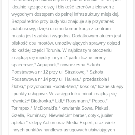
idealnie łączące ciszę i bliskość terenów zielonych z
wygodnym dostępem do pełnej infrastruktury miejskiej.
Bezpośrednio przy budynku znajduje się przystanek
autobusowy, dzięki czemu komunikacja z centrum
miasta jest szybka i wygodna. Dodatkowym atutem jest
bliskość obu mostów, umożliwiających sprawny dojazd
do każdej części Torunia. W najbliższym otoczeniu
znajdują się między innymi:* park i liczne tereny
spacerowe,* Aquapark,* nowoczesna Szkoła
Podstawowa nr 12 przy ul. Strzałowej,* Szkoła
Podstawowa nr 14 przy ul. Hallera,* przedszkola i
żłobki,* przychodnia Rudak-Med,* kościół,* liczne sklepy
i punkty usługowe. W zasięgu kilku minut znajdują się
również:* Biedronka,* Lidl,* Rossmann,* Pepco,*
Torimpex,* McDonald's,* kawiarnia Sowa, Piekuś,
Gzella, Rumińscy, Niewieścin* barber, optyk, jubiler,
apteka * sklepy Action oraz Media Expert, oraz wiele
innych punktów handlowo-usługowych ułatwiających