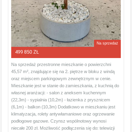
Na sprzedaż
499 850 ZŁ
Na sprzedaż przestronne mieszkanie o powierzchni
45,57 m², znajdujące się na 2. piętrze w bloku z windą
oraz miejscem parkingowym zewnętrznym w cenie.
Mieszkanie jest w stanie do zamieszkania, z kuchnią do
własnej aranżacji: - salon z aneksem kuchennym
(22,3m) - sypialnia (10,2m) - łazienka z prysznicem
(6,1m) - balkon (10,3m) Dodatkowo w mieszkaniu jest
klimatyzacja, rolety antywłamaniowe oraz ogrzewanie
podłogowe gazowe. Czynsz wspólnotowy wynosi
niecałe 200 zł. Możliwość podłączenia się do: telewizji