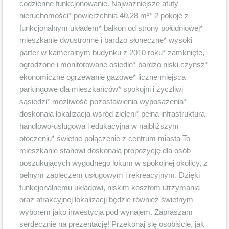
codzienne funkcjonowanie. Najważniejsze atuty
nieruchomości* powierzchnia 40,28 m²* 2 pokoje z
funkcjonalnym układem* balkon od strony południowej*
mieszkanie dwustronne i bardzo słoneczne* wysoki
parter w kameralnym budynku z 2010 roku* zamknięte,
ogrodzone i monitorowane osiedle* bardzo niski czynsz*
ekonomiczne ogrzewanie gazowe* liczne miejsca
parkingowe dla mieszkańców* spokojni i życzliwi
sąsiedzi* możliwość pozostawienia wyposażenia*
doskonała lokalizacja wśród zieleni* pełna infrastruktura
handlowo-usługowa i edukacyjna w najbliższym
otoczeniu* świetne połączenie z centrum miasta To
mieszkanie stanowi doskonałą propozycję dla osób
poszukujących wygodnego lokum w spokojnej okolicy, z
pełnym zapleczem usługowym i rekreacyjnym. Dzięki
funkcjonalnemu układowi, niskim kosztom utrzymania
oraz atrakcyjnej lokalizacji będzie również świetnym
wyborem jako inwestycja pod wynajem. Zapraszam
serdecznie na prezentację! Przekonaj się osobiście, jak