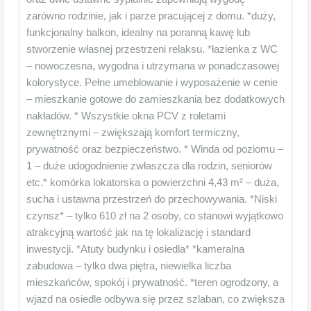
zarówno rodzinie, jak i parze pracującej z domu. *duży,
funkcjonalny balkon, idealny na poranną kawę lub
stworzenie własnej przestrzeni relaksu. *łazienka z WC
– nowoczesna, wygodna i utrzymana w ponadczasowej
kolorystyce. Pełne umeblowanie i wyposażenie w cenie
– mieszkanie gotowe do zamieszkania bez dodatkowych
nakładów. * Wszystkie okna PCV z roletami
zewnętrznymi – zwiększają komfort termiczny,
prywatność oraz bezpieczeństwo. * Winda od poziomu –
1 – duże udogodnienie zwłaszcza dla rodzin, seniorów
etc.* komórka lokatorska o powierzchni 4,43 m² – duża,
sucha i ustawna przestrzeń do przechowywania. *Niski
czynsz* – tylko 610 zł na 2 osoby, co stanowi wyjątkowo
atrakcyjną wartość jak na tę lokalizację i standard
inwestycji. *Atuty budynku i osiedla* *kameralna
zabudowa – tylko dwa piętra, niewielka liczba
mieszkańców, spokój i prywatność. *teren ogrodzony, a
wjazd na osiedle odbywa się przez szlaban, co zwiększa