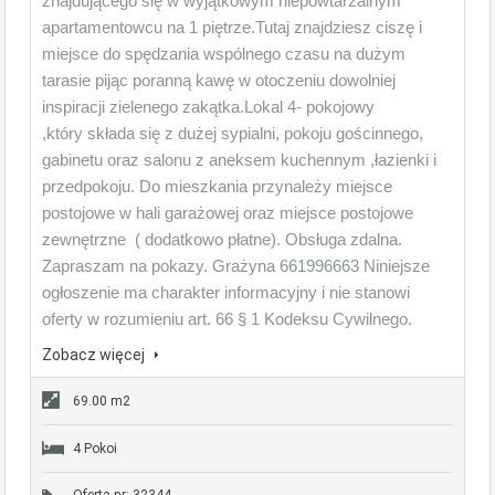
znajdującego się w wyjątkowym niepowtarzalnym
apartamentowcu na 1 piętrze.Tutaj znajdziesz ciszę i
miejsce do spędzania wspólnego czasu na dużym
tarasie pijąc poranną kawę w otoczeniu dowolniej
inspiracji zielenego zakątka.Lokal 4- pokojowy
,który składa się z dużej sypialni, pokoju gościnnego,
gabinetu oraz salonu z aneksem kuchennym ,łazienki i
przedpokoju. Do mieszkania przynależy miejsce
postojowe w hali garażowej oraz miejsce postojowe
zewnętrzne ( dodatkowo płatne). Obsługa zdalna.
Zapraszam na pokazy. Grażyna 661996663 Niniejsze
ogłoszenie ma charakter informacyjny i nie stanowi
oferty w rozumieniu art. 66 § 1 Kodeksu Cywilnego.
Zobacz więcej
69.00 m2
4 Pokoi
Oferta nr: 32344