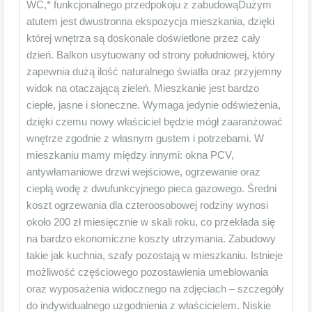
WC,* funkcjonalnego przedpokoju z zabudowąDużym
atutem jest dwustronna ekspozycja mieszkania, dzięki
której wnętrza są doskonale doświetlone przez cały
dzień. Balkon usytuowany od strony południowej, który
zapewnia dużą ilość naturalnego światła oraz przyjemny
widok na otaczającą zieleń. Mieszkanie jest bardzo
ciepłe, jasne i słoneczne. Wymaga jedynie odświeżenia,
dzięki czemu nowy właściciel będzie mógł zaaranżować
wnętrze zgodnie z własnym gustem i potrzebami. W
mieszkaniu mamy między innymi: okna PCV,
antywłamaniowe drzwi wejściowe, ogrzewanie oraz
ciepłą wodę z dwufunkcyjnego pieca gazowego. Średni
koszt ogrzewania dla czteroosobowej rodziny wynosi
około 200 zł miesięcznie w skali roku, co przekłada się
na bardzo ekonomiczne koszty utrzymania. Zabudowy
takie jak kuchnia, szafy pozostają w mieszkaniu. Istnieje
możliwość częściowego pozostawienia umeblowania
oraz wyposażenia widocznego na zdjęciach – szczegóły
do indywidualnego uzgodnienia z właścicielem. Niskie