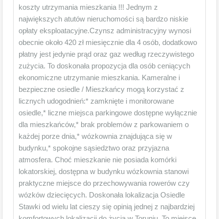
koszty utrzymania mieszkania !!! Jednym z
największych atutów nieruchomości są bardzo niskie
opłaty eksploatacyjne.Czynsz administracyjny wynosi
obecnie około 420 zł miesięcznie dla 4 osób, dodatkowo
płatny jest jedynie prąd oraz gaz według rzeczywistego
zużycia. To doskonała propozycja dla osób ceniących
ekonomiczne utrzymanie mieszkania. Kameralne i
bezpieczne osiedle / Mieszkańcy mogą korzystać z
licznych udogodnień:* zamknięte i monitorowane
osiedle,* liczne miejsca parkingowe dostępne wyłącznie
dla mieszkańców,* brak problemów z parkowaniem o
każdej porze dnia,* wózkownia znajdująca się w
budynku,* spokojne sąsiedztwo oraz przyjazna
atmosfera. Choć mieszkanie nie posiada komórki
lokatorskiej, dostępna w budynku wózkownia stanowi
praktyczne miejsce do przechowywania rowerów czy
wózków dziecięcych. Doskonała lokalizacja Osiedle
Stawki od wielu lat cieszy się opinią jednej z najbardziej
komfortowych lokalizacji do życia w Toruniu. To miejsce