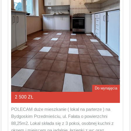
Do wynajęcia
2 500 ZŁ
POLECAM duże mieszkanie ( lokal na parterze ) na
Bydgoskim Przedmieściu, ul. Fałata o powierzchni
88,25m2. Lokal składa się z 3 pokoi, osobnej kuchni z
oknem i miejscem na jadalnię, łazienki z wc oraz