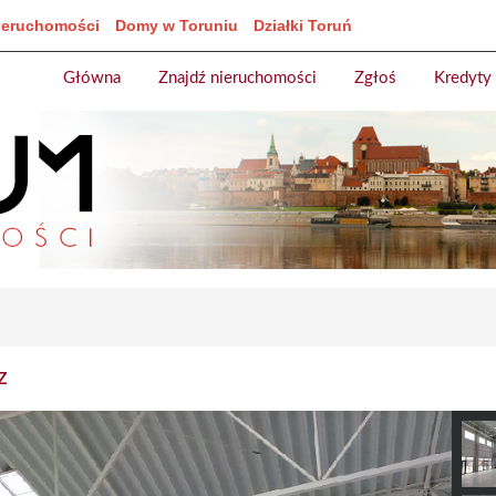
ieruchomości
Domy w Toruniu
Działki Toruń
Główna
Znajdź nieruchomości
Zgłoś
Kredyty
z