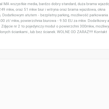
 wszystkie media, bardzo dobry standard, duża brama wjazdo
 249 mkw, oraz 51 mkw biur i witryna oraz brama wjazdowa, okna
. Dodatkowym atutem - bezpłatny parking, możliwość parkowania 
.00 zł/ mkw, powierzchnia biurowa - 9.50 EU za mkw. Dodatkowy a
djęcie nr 2 to pojedynczy moduł o powierzchni 300mkw, możliwy
ielonych ściankami , lub bez ścianek. WOLNE OD ZARAZ!!!! Kontakt