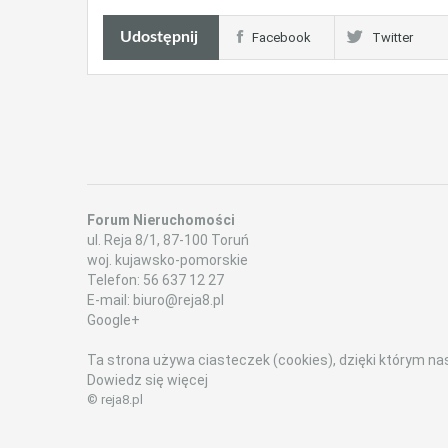
Udostępnij
Facebook
Twitter
Forum Nieruchomości
ul.
Reja 8/1
,
87-100
Toruń
woj. kujawsko-pomorskie
Telefon:
56 637 12 27
E-mail:
biuro@reja8.pl
Google+
Ta strona używa ciasteczek (cookies), dzięki którym nas
Dowiedz się więcej
© reja8.pl