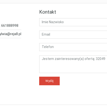
Kontakt
: 661888998
ylwia@reja8.pl