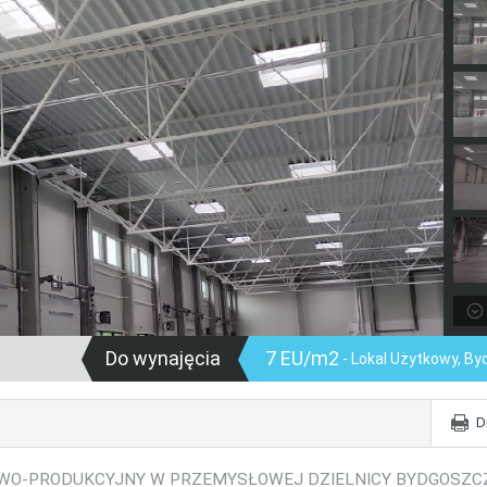
Do wynajęcia
7 EU/m2
- Lokal Użytkowy, B
D
WO-PRODUKCYJNY W PRZEMYSŁOWEJ DZIELNICY BYDGOSZC