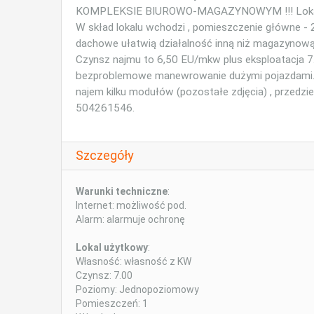
KOMPLEKSIE BIUROWO-MAGAZYNOWYM !!! Lokal MA
W skład lokalu wchodzi , pomieszczenie główne -
dachowe ułatwią działalność inną niż magazynową
Czynsz najmu to 6,50 EU/mkw plus eksploatacja 7
bezproblemowe manewrowanie dużymi pojazdami. Z
najem kilku modułów (pozostałe zdjęcia) , przedz
504261546.
Szczegóły
Warunki techniczne
:
Internet: możliwość pod.
Alarm: alarmuje ochronę
Lokal użytkowy
:
Własność: własność z KW
Czynsz: 7.00
Poziomy: Jednopoziomowy
Pomieszczeń: 1