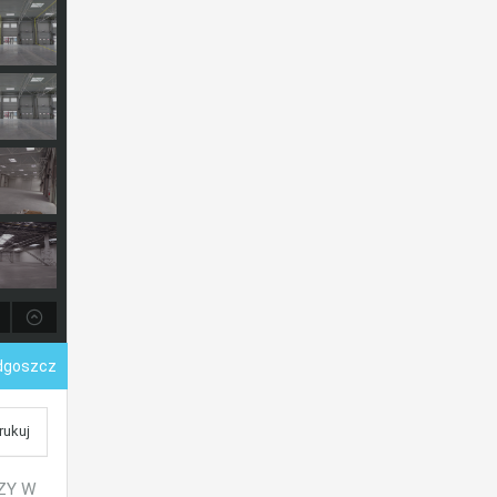
ydgoszcz
rukuj
ZY W