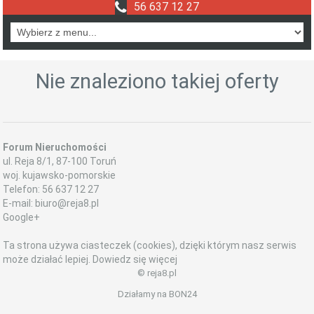
56 637 12 27
Nie znaleziono takiej oferty
Forum Nieruchomości
ul.
Reja 8/1
,
87-100
Toruń
woj. kujawsko-pomorskie
Telefon:
56 637 12 27
E-mail:
biuro@reja8.pl
Google+
Ta strona używa ciasteczek (cookies), dzięki którym nasz serwis
może działać lepiej.
Dowiedz się więcej
© reja8.pl
Działamy na
BON24