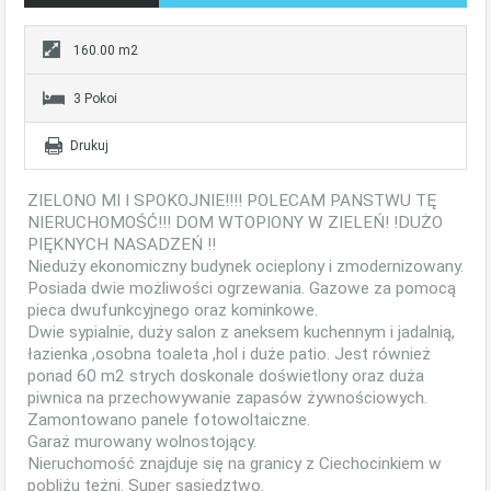
160.00 m2
3 Pokoi
Drukuj
ZIELONO MI I SPOKOJNIE!!!! POLECAM PANSTWU TĘ
NIERUCHOMOŚĆ!!! DOM WTOPIONY W ZIELEŃ! !DUŻO
PIĘKNYCH NASADZEŃ !!
Nieduży ekonomiczny budynek ocieplony i zmodernizowany.
Posiada dwie możliwości ogrzewania. Gazowe za pomocą
pieca dwufunkcyjnego oraz kominkowe.
Dwie sypialnie, duży salon z aneksem kuchennym i jadalnią,
łazienka ,osobna toaleta ,hol i duże patio. Jest również
ponad 60 m2 strych doskonale doświetlony oraz duża
piwnica na przechowywanie zapasów żywnościowych.
Zamontowano panele fotowoltaiczne.
Garaż murowany wolnostojący.
Nieruchomość znajduje się na granicy z Ciechocinkiem w
pobliżu tężni. Super sąsiedztwo.